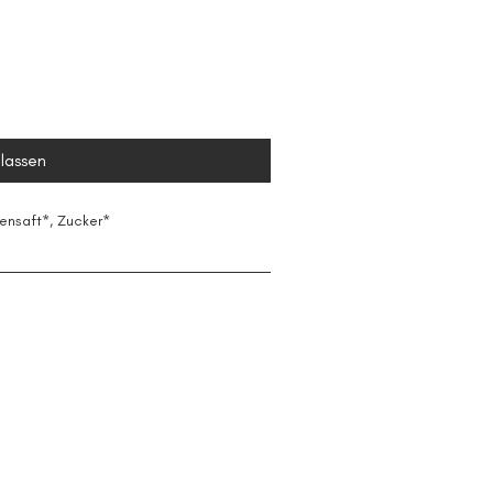
lassen
ensaft*, Zucker* 
s. Hierfür arbeiten wir mit dem Berliner 
In der Manufaktur entstehen aus 
r handwerklich überzeugen, sondern 
fördern. Für alle unsere Goods im Glas 
t:innen.