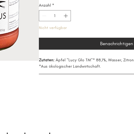
Anzahl
*
Nicht verfügbar
Benachrichtigen 
Zutaten:
 Äpfel "Lucy Glo TM"* 88,1%, Wasser, Zitron
*Aus ökologischer Landwirtschaft. 
Unsere „Goods“ sind Manufaktur-Spezialitäten im Gla
Inklusionsunternehmen Hand.Fest gGmbH zusammen. 
regionalen Zutaten echt gute Produkte, die nicht nu
auch soziale Teilhabe und faire Arbeitsbedingungen 
wählen wir Zutaten unserer bio-zertifizierten Landwir