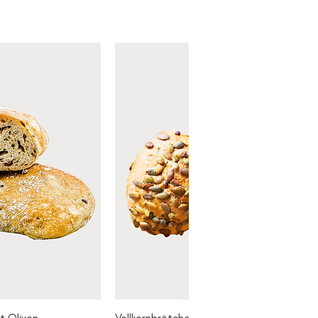
t Oliven
Vollkornbrötchen m. Saaten