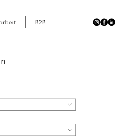
arbeit
B2B
ln