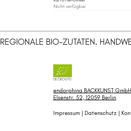
Nicht verfügbar
Sauerteig
Sauerteig
REGIONALE BIO-ZUTATEN. HANDWE
DE-ÖKO-070
endorphina BACKKUNST Gmb
Elsenstr. 52, 12059 Berlin
Impressum | Datenschutz |
Kon
Brötchen
Bretonisches Baguette
Weizenvollkorn Sonne/ Brötchen
Roggen-Vollkorn
Nicht verfügbar
Nicht verfügbar
Nicht verfügbar
Nicht verfügbar