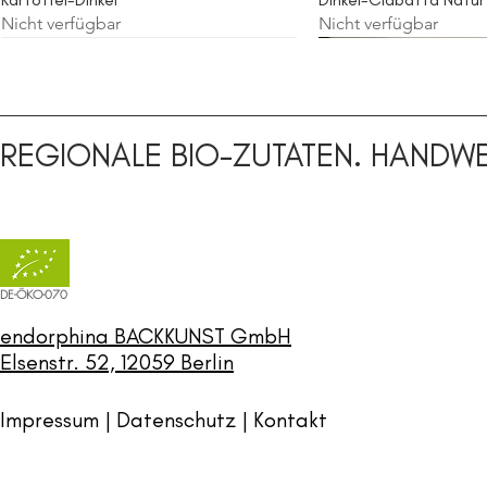
Nicht verfügbar
Nicht verfügbar
Sauerteig
Sauerteig
Sauerteig
Sauerteig
Roggenvollkorn
REGIONALE BIO-ZUTATEN. HANDWE
DE-ÖKO-070
endorphina BACKKUNST GmbH
Elsenstr. 52, 12059 Berlin
Impressum | Datenschutz |
Kontakt
Brötchen
Bretonisches Baguette
Weizenvollkorn Sonne/ Brötchen
Roggen-Vollkorn
Vollkornelse
Laugenstange
Käsesonnen/ Käsebröt
Haselnuss-Sesam
Nicht verfügbar
Nicht verfügbar
Nicht verfügbar
Nicht verfügbar
Nicht verfügbar
Nicht verfügbar
Nicht verfügbar
Nicht verfügbar