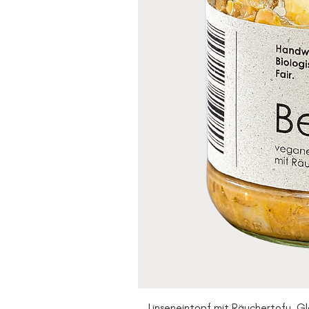
Linseneintopf mit Räuchertofu, Gl