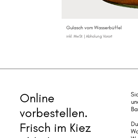
Gulasch vom Wasserbüffel
inkl. MwSt.
|
Abholung Vorort
Online
Si
un
vorbestellen.
Ba
Frisch im Kiez
Du
Wo