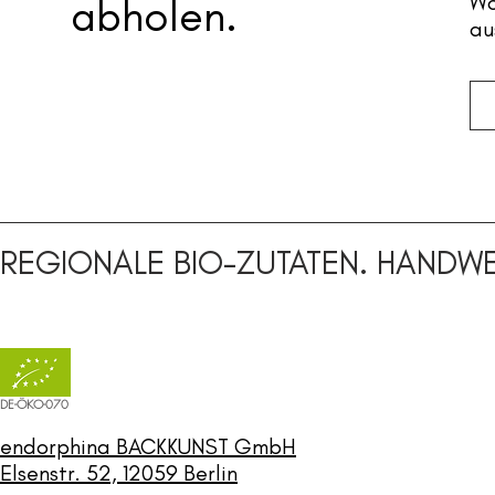
abholen.
Wo
au
REGIONALE BIO-ZUTATEN. HANDWE
DE-ÖKO-070
endorphina BACKKUNST GmbH
Elsenstr. 52, 12059 Berlin