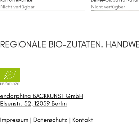
Nicht verfügbar
Nicht verfügbar
Sauerteig
Sauerteig
Sauerteig
Sauerteig
Roggenvollkorn
REGIONALE BIO-ZUTATEN. HANDWE
DE-ÖKO-070
endorphina BACKKUNST GmbH
Elsenstr. 52, 12059 Berlin
Impressum | Datenschutz |
Kontakt
Brötchen
Bretonisches Baguette
Weizenvollkorn Sonne/ Brötchen
Roggen-Vollkorn
Vollkornelse
Laugenstange
Käsesonnen/ Käsebröt
Haselnuss-Sesam
Nicht verfügbar
Nicht verfügbar
Nicht verfügbar
Nicht verfügbar
Nicht verfügbar
Nicht verfügbar
Nicht verfügbar
Nicht verfügbar