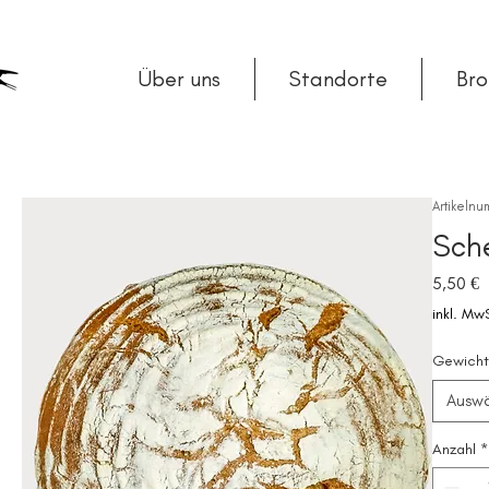
Über uns
Standorte
Br
Artikelnu
Sch
P
5,50 €
inkl. Mw
Gewicht
Ausw
Anzahl
*