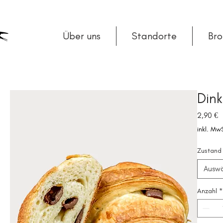
Über uns
Standorte
Br
Dink
P
2,90 €
inkl. Mw
Zustand
Ausw
Anzahl
*