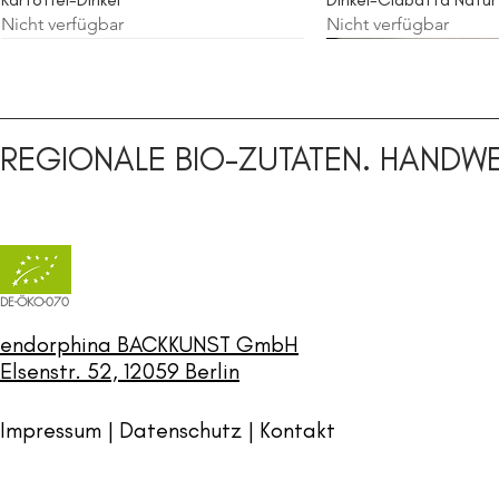
Nicht verfügbar
Nicht verfügbar
Sauerteig
Sauerteig
Sauerteig
Sauerteig
Roggenvollkorn
REGIONALE BIO-ZUTATEN. HANDWE
DE-ÖKO-070
endorphina BACKKUNST GmbH
Elsenstr. 52, 12059 Berlin
Impressum | Datenschutz |
Kontakt
Brötchen
Bretonisches Baguette
Weizenvollkorn Sonne/ Brötchen
Roggen-Vollkorn
Vollkornelse
Laugenstange
Käsesonnen/ Käsebröt
Haselnuss-Sesam
Nicht verfügbar
Nicht verfügbar
Nicht verfügbar
Nicht verfügbar
Nicht verfügbar
Nicht verfügbar
Nicht verfügbar
Nicht verfügbar