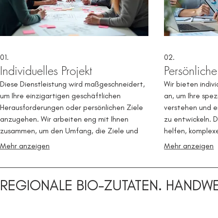
01.
02.
Individuelles Projekt
Persönlich
Diese Dienstleistung wird maßgeschneidert,
Wir bieten indiv
um Ihre einzigartigen geschäftlichen
an, um Ihre spez
Herausforderungen oder persönlichen Ziele
verstehen und 
anzugehen. Wir arbeiten eng mit Ihnen
zu entwickeln. D
zusammen, um den Umfang, die Ziele und
helfen, komplex
das Ergebnis eines Projekts zu definieren,
oder persönliche
Mehr anzeigen
Mehr anzeigen
das genau Ihren Bedürfnissen entspricht.
erreichen. Erwar
Unser Team begleitet Sie durch
Beratung und kon
Konzeptualisierung und Ausführung, um
Weg nach vorn.
REGIONALE BIO-ZUTATEN. HANDWE
einen erfolgreichen Abschluss zu
gewährleisten.