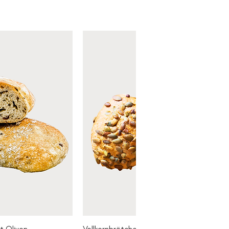
t Oliven
Vollkornbrötchen m. Saaten