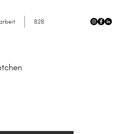
arbeit
B2B
ötchen