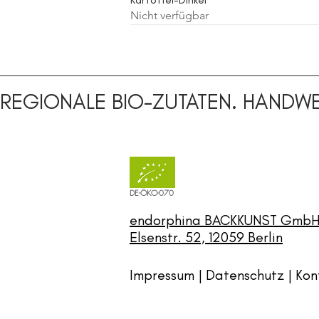
Nicht verfügbar
Sauerteig
Sauerteig
REGIONALE BIO-ZUTATEN. HANDWE
DE-ÖKO-070
endorphina BACKKUNST Gmb
Elsenstr. 52, 12059 Berlin
Impressum | Datenschutz |
Kon
Brötchen
Bretonisches Baguette
Weizenvollkorn Sonne/ Brötchen
Roggen-Vollkorn
Nicht verfügbar
Nicht verfügbar
Nicht verfügbar
Nicht verfügbar