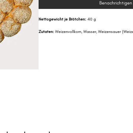
Benachrichtigen 
Nettogewicht je Brötchen: 
40 g
Zutaten: 
Weizenvollkorn, Wasser, Weizensauer (Weiz
(Weizenmehl 550, Wasser), Hefe, Salz, Gerstenmal
Allergene:
Enthält: Gluten (Weizen),
Kann Spuren enthalten von: Soja, Sesam, Milch, 