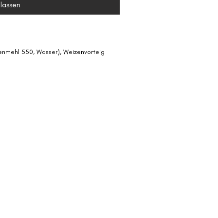
lassen
enmehl 550, Wasser), Weizenvorteig 
z, Kümmel gemahlen
Ei (je nach Betriebssituation)